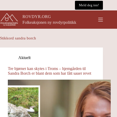
Hopp
Meld deg inn!
til
innholdet
ROVDYR.ORG
Folkeaksjonen ny rovdyrpolitikk
Stikkord
sandra borch
Aktuelt
Tre bjørner kan skytes i Troms – hjemgården til
Sandra Borch er blant dem som har fått sauer revet