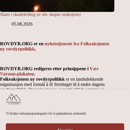
Stans i skadefelling av ulv skaper reaksjoner
05.08.2026
ROVDYR.ORG er en
nyhetstjeneste fra Folkeaksjonen
ny rovdyrpolitikk
.
ROVDYR.ORG redigeres etter prinsippene i
Vær
Varsom-plakaten
.
Folkeaksjonen ny rovdyrpolitikk
er en landsdekkende
organisasjon med formål å få Stortinget til å endre dagens
rovdyrpolitikk. Organisasjonen er partipolitisk nøytral og
uavhengig.
Vi bruker informasjonskapsler for å optimalisere nettstedet.
Kontakt Folkeaksjonen ny rovdyrpolitikk sentralt
Kontaktinfo landsstyre og lokallag
Personvernerklæring
Aksepter