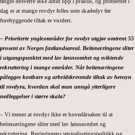
følges desverre ikke alltid opp i praksis, og problemet i
dag er at mange rovdyr felles som skadedyr før
forebyggende tiltak er vurdert.
– Prioriterte yngleområder for rovdyr utgjør omtrent 55
prosent av Norges fastlandsareal. Beitenæringene sliter
i utgangspunktet med lav lønnsomhet og sviktende
rekruttering i mange områder. Når beitenæringene
pålegges kostbare og arbeidskrevende tiltak av hensyn
til rovdyra, hvordan skal man unngå ytterligere
nedleggelser i større skala?
– Vi mener at rovdyr ikke er hovedårsaken til at
beitenæringene sliter med lav lønnsomhet og
rekruttering. Regjeringens sentraliseringspolitikk og