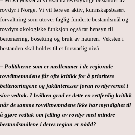
– MDG ønsker at vi skal ha levedyktige bestander av
rovdyr i Norge. Vi vil føre en aktiv, kunnskapsbasert
forvaltning som utover faglig funderte bestandsmål og
rovdyrs økologiske funksjon også tar hensyn til
beitenæring, bosetting og bruk av naturen. Veksten i
bestanden skal holdes til et forsvarlig nivå.
– Politikerne som er medlemmer i de regionale
rovviltnemndene får ofte kritikk for å prioritere
beitenæringene og jaktinteresser foran rovdyrvernet i
sine vedtak. I hvilken grad er dette en rettferdig kritikk
når de samme rovviltnemndene ikke har myndighet til
å gjøre vedtak om felling av rovdyr med mindre
bestandsmålene i deres region er nådd?