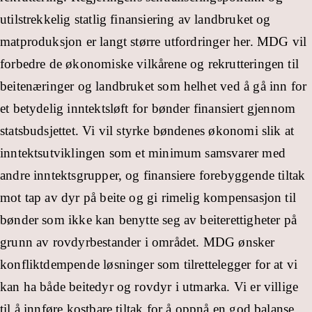
utilstrekkelig statlig finansiering av landbruket og
matproduksjon er langt større utfordringer her. MDG vil
forbedre de økonomiske vilkårene og rekrutteringen til
beitenæringer og landbruket som helhet ved å gå inn for
et betydelig inntektsløft for bønder finansiert gjennom
statsbudsjettet. Vi vil styrke bøndenes økonomi slik at
inntektsutviklingen som et minimum samsvarer med
andre inntektsgrupper, og finansiere forebyggende tiltak
mot tap av dyr på beite og gi rimelig kompensasjon til
bønder som ikke kan benytte seg av beiterettigheter på
grunn av rovdyrbestander i området. MDG ønsker
konfliktdempende løsninger som tilrettelegger for at vi
kan ha både beitedyr og rovdyr i utmarka. Vi er villige
til å innføre kostbare tiltak for å oppnå en god balanse