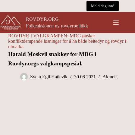
Hopp
Meld deg inn!
til
innholdet
ROVDYR.ORG
Folkeaksjonen ny rovdyrpolitikk
ROVDYR I VALGKAMPEN: MDG ønsker
konfliktdempende løsninger for å ha både beitedyr og rovdyr i
utmarka
Harald Moskvil snakker for MDG i
Rovdyr.orgs valgkampspesial.
Svein Egil Hatlevik
30.08.2021
Aktuelt