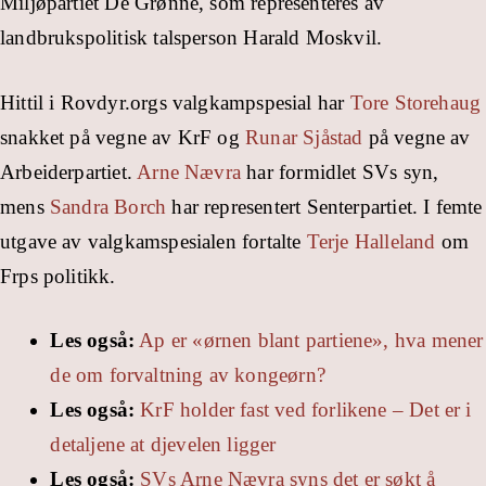
Miljøpartiet De Grønne, som representeres av
landbrukspolitisk talsperson Harald Moskvil.
Hittil i Rovdyr.orgs valgkampspesial har
Tore Storehaug
snakket på vegne av KrF og
Runar Sjåstad
på vegne av
Arbeiderpartiet.
Arne Nævra
har formidlet SVs syn,
mens
Sandra Borch
har representert Senterpartiet. I femte
utgave av valgkamspesialen fortalte
Terje Halleland
om
Frps politikk.
Les også:
Ap er «ørnen blant partiene», hva mener
de om forvaltning av kongeørn?
Les også:
KrF holder fast ved forlikene – Det er i
detaljene at djevelen ligger
Les også:
SVs Arne Nævra syns det er søkt å