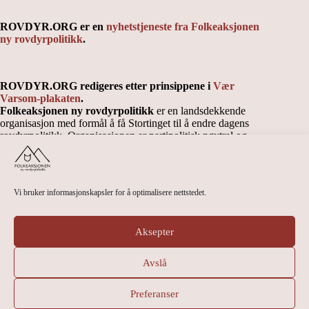
ROVDYR.ORG er en
nyhetstjeneste fra Folkeaksjonen
ny rovdyrpolitikk
.
ROVDYR.ORG redigeres etter prinsippene i
Vær
Varsom-plakaten
.
Folkeaksjonen ny rovdyrpolitikk
er en landsdekkende
organisasjon med formål å få Stortinget til å endre dagens
rovdyrpolitikk. Organisasjonen er partipolitisk nøytral og
uavhengig.
Vi bruker informasjonskapsler for å optimalisere nettstedet.
Kontakt Folkeaksjonen ny rovdyrpolitikk sentralt
Kontaktinfo landsstyre og lokallag
Personvernerklæring
Aksepter
Cookieerklæring (EU)
Kronologisk arkiv
Avslå
Preferanser