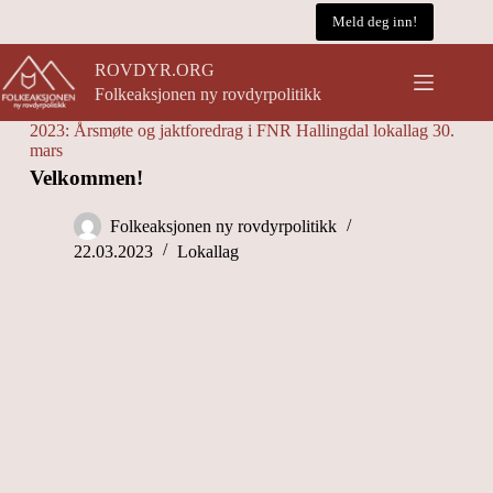
Hopp
Meld deg inn!
til
innholdet
ROVDYR.ORG
Folkeaksjonen ny rovdyrpolitikk
2023: Årsmøte og jaktforedrag i FNR Hallingdal lokallag 30.
mars
Velkommen!
Folkeaksjonen ny rovdyrpolitikk
22.03.2023
Lokallag