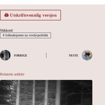
🖨️ Utskriftsvennlig versjon
Stikkord
#
folkeaksjonen ny rovdyrpolitikk
FORRIGE
NESTE
Relaterte artikler