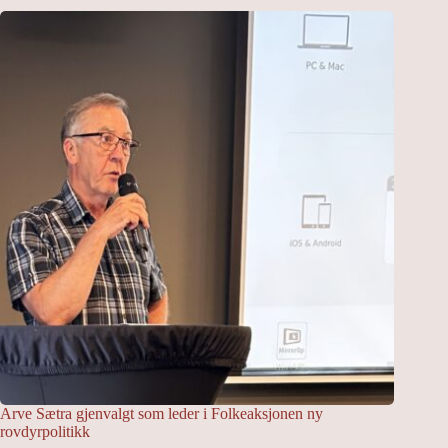
Arve Sætra gjenvalgt som leder i Folkeaksjonen ny
rovdyrpolitikk