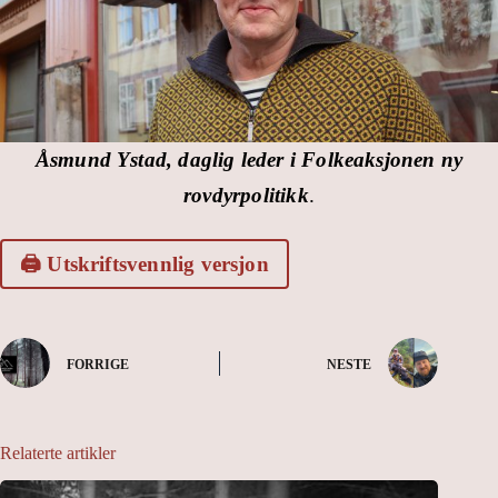
Åsmund Ystad, daglig leder i Folkeaksjonen ny
rovdyrpolitikk
.
🖨️ Utskriftsvennlig versjon
FORRIGE
NESTE
Relaterte artikler