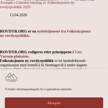
Årsmøte i Glåmdal lokallag av Folkeaksjonen ny
rovdyrpolitikk 2026
13.04.2026
ROVDYR.ORG er en
nyhetstjeneste fra Folkeaksjonen
ny rovdyrpolitikk
.
ROVDYR.ORG redigeres etter prinsippene i
Vær
Varsom-plakaten
.
Folkeaksjonen ny rovdyrpolitikk
er en landsdekkende
organisasjon med formål å få Stortinget til å endre dagens
rovdyrpolitikk. Organisasjonen er partipolitisk nøytral og
uavhengig.
Vi bruker informasjonskapsler for å optimalisere nettstedet.
Kontakt Folkeaksjonen ny rovdyrpolitikk sentralt
Kontaktinfo landsstyre og lokallag
Personvernerklæring
Aksepter
Cookieerklæring (EU)