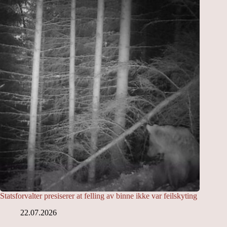
Statsforvalter presiserer at felling av binne ikke var feilskyting
22.07.2026