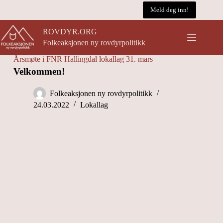
Hopp
Meld deg inn!
til
innholdet
ROVDYR.ORG
Folkeaksjonen ny rovdyrpolitikk
Årsmøte i FNR Hallingdal lokallag 31. mars
Velkommen!
Folkeaksjonen ny rovdyrpolitikk
24.03.2022
Lokallag