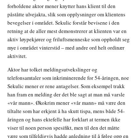
forholdene aktor mener knytter hans klient til den
påståtte ulvejakta, slik som opplysninger om klientens
bevegelser i området. Sekulic forstår bevisene i den
retning at de aller mest demonstrerer at klienten var en
aktiv løypekjører og friluftsmenneske som oppholdt seg
mye i området vinterstid – med andre ord helt ordinær
aktivitet.
Aktor har tolket meldingsutvekslinger og
telefonsamtaler som inkriminerende for 54-åringen, noe
Sekulic mener er rene antagelser. Som eksempel trakk
han fram en melding der det ble sagt at man må varsle
«vår mann». Økokrim mener «vår mann» må være den
tiltalte som har erkjent å ha skutt tispa, mens både 54-
åringen og hans ektefelle har forklart at termen ikke
viser til noen person spesifikt, men til den det måtte
være som tilfeldigvis hadde anledning til å følge opp en