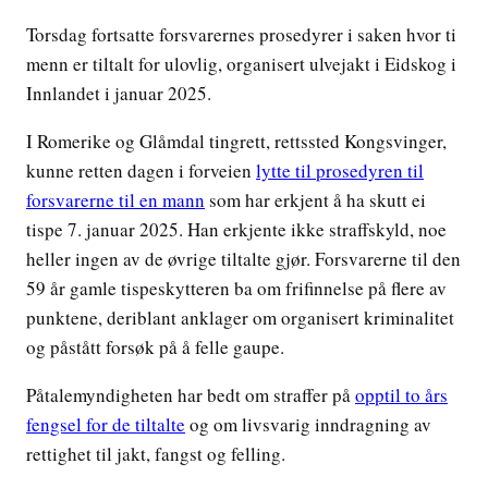
Torsdag fortsatte forsvarernes prosedyrer i saken hvor ti
menn er tiltalt for ulovlig, organisert ulvejakt i Eidskog i
Innlandet i januar 2025.
I Romerike og Glåmdal tingrett, rettssted Kongsvinger,
kunne retten dagen i forveien
lytte til prosedyren til
forsvarerne til en mann
som har erkjent å ha skutt ei
tispe 7. januar 2025. Han erkjente ikke straffskyld, noe
heller ingen av de øvrige tiltalte gjør. Forsvarerne til den
59 år gamle tispeskytteren ba om frifinnelse på flere av
punktene, deriblant anklager om organisert kriminalitet
og påstått forsøk på å felle gaupe.
Påtalemyndigheten har bedt om straffer på
opptil to års
fengsel for de tiltalte
og om livsvarig inndragning av
rettighet til jakt, fangst og felling.