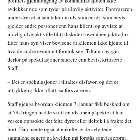
politiets gjennomgang av kommunikasjonen ikke
avdekker noe som tyder på ulovlig aktivitet. Forsvareren
understreket at samtaler om ulv som er ført som bevis,
gjelder andre personer enn hans klient, og avviste at
ulovlig ulvejakt ville blitt diskutert over åpen jaktradio.
Etter hans syn viser bevisene at klienten ikke kjente til
hva de andre eventuelt foretok seg. Tiltalen bygger
derfor på spekulasjoner snarere enn bevis, kritiserte
Staff.
– Det er spekulasjoner i tiltaltes disfavør, og det er
uttrykkelig ikke tillatt, sa forsvareren.
Staff gjenga hvordan klienten 7. januar fikk beskjed om
at 59-åringen hadde skutt en ulv, men påpekte at han
verken oppsøkte det felte dyret eller deltok i å frakte det
bort. Han mente også at enkelte av de avlyttede
samtalene senere på kvelden må forstås som jegerprat