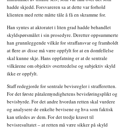
hadde skjedd. Forsvareren sa at dette var forhold
klienten med rette måtte tåle å få en skramme for.
Han syntes at aktoratet i liten grad hadde behandlet
skyldspørsmålet i sin prosedyre. Deretter oppsummerte
han grunnleggende vilkår for straffansvar og framholdt
at flere av disse må være oppfylt for at en domfellelse
skal kunne skje. Hans oppfatning er at de sentrale
vilkårene om objektiv overtredelse og subjektiv skyld
ikke er oppfylt.
Staff redegjorde for sentrale bevisregler i strafferetten.
For det første påtalemyndighetens bevisføringsplikt og
bevisbyrde. For det andre hvordan retten skal vurdere
og analysere de enkelte bevisene og hva som faktisk
kan utledes av dem. For det tredje kravet til
bevisresultatet – at retten må være sikker på skyld