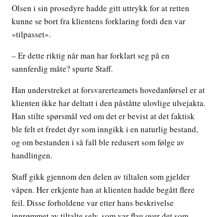
Olsen i sin prosedyre hadde gitt uttrykk for at retten
kunne se bort fra klientens forklaring fordi den var
«tilpasset».
– Er dette riktig når man har forklart seg på en
sannferdig måte? spurte Staff.
Han understreket at forsvarerteamets hovedanførsel er at
klienten ikke har deltatt i den påståtte ulovlige ulvejakta.
Han stilte spørsmål ved om det er bevist at det faktisk
ble felt et fredet dyr som inngikk i en naturlig bestand,
og om bestanden i så fall ble redusert som følge av
handlingen.
Staff gikk gjennom den delen av tiltalen som gjelder
våpen. Her erkjente han at klienten hadde begått flere
feil. Disse forholdene var etter hans beskrivelse
innrømmet av tiltalte selv, som var flau over det som