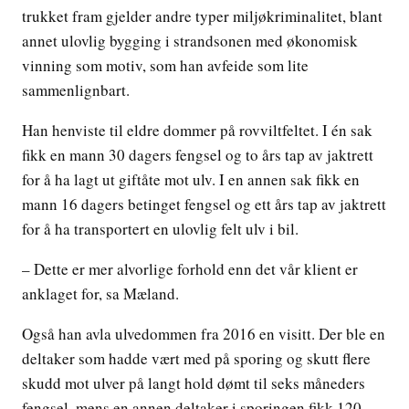
trukket fram gjelder andre typer miljøkriminalitet, blant
annet ulovlig bygging i strandsonen med økonomisk
vinning som motiv, som han avfeide som lite
sammenlignbart.
Han henviste til eldre dommer på rovviltfeltet. I én sak
fikk en mann 30 dagers fengsel og to års tap av jaktrett
for å ha lagt ut giftåte mot ulv. I en annen sak fikk en
mann 16 dagers betinget fengsel og ett års tap av jaktrett
for å ha transportert en ulovlig felt ulv i bil.
– Dette er mer alvorlige forhold enn det vår klient er
anklaget for, sa Mæland.
Også han avla ulvedommen fra 2016 en visitt. Der ble en
deltaker som hadde vært med på sporing og skutt flere
skudd mot ulver på langt hold dømt til seks måneders
fengsel, mens en annen deltaker i sporingen fikk 120