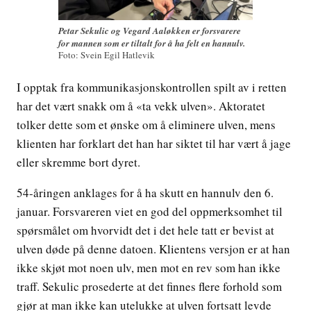
Petar Sekulic og Vegard Aaløkken er forsvarere
for mannen som er tiltalt for å ha felt en hannulv.
Foto: Svein Egil Hatlevik
I opptak fra kommunikasjonskontrollen spilt av i retten
har det vært snakk om å «ta vekk ulven». Aktoratet
tolker dette som et ønske om å eliminere ulven, mens
klienten har forklart det han har siktet til har vært å jage
eller skremme bort dyret.
54-åringen anklages for å ha skutt en hannulv den 6.
januar. Forsvareren viet en god del oppmerksomhet til
spørsmålet om hvorvidt det i det hele tatt er bevist at
ulven døde på denne datoen. Klientens versjon er at han
ikke skjøt mot noen ulv, men mot en rev som han ikke
traff. Sekulic prosederte at det finnes flere forhold som
gjør at man ikke kan utelukke at ulven fortsatt levde