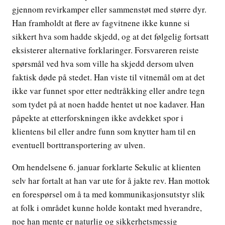
gjennom revirkamper eller sammenstøt med større dyr.
Han framholdt at flere av fagvitnene ikke kunne si
sikkert hva som hadde skjedd, og at det følgelig fortsatt
eksisterer alternative forklaringer. Forsvareren reiste
spørsmål ved hva som ville ha skjedd dersom ulven
faktisk døde på stedet. Han viste til vitnemål om at det
ikke var funnet spor etter nedtråkking eller andre tegn
som tydet på at noen hadde hentet ut noe kadaver. Han
påpekte at etterforskningen ikke avdekket spor i
klientens bil eller andre funn som knytter ham til en
eventuell borttransportering av ulven.
Om hendelsene 6. januar forklarte Sekulic at klienten
selv har fortalt at han var ute for å jakte rev. Han mottok
en forespørsel om å ta med kommunikasjonsutstyr slik
at folk i området kunne holde kontakt med hverandre,
noe han mente er naturlig og sikkerhetsmessig