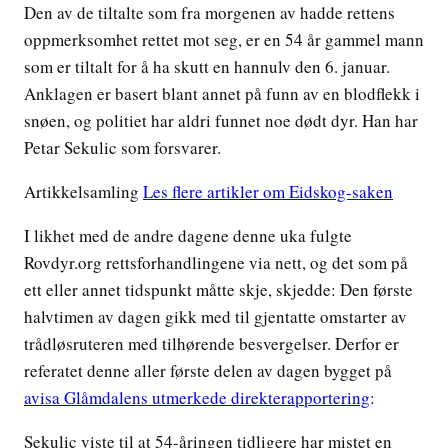
Den av de tiltalte som fra morgenen av hadde rettens
oppmerksomhet rettet mot seg, er en 54 år gammel mann
som er tiltalt for å ha skutt en hannulv den 6. januar.
Anklagen er basert blant annet på funn av en blodflekk i
snøen, og politiet har aldri funnet noe dødt dyr. Han har
Petar Sekulic som forsvarer.
Artikkelsamling
Les flere artikler om Eidskog-saken
I likhet med de andre dagene denne uka fulgte
Rovdyr.org rettsforhandlingene via nett, og det som på
ett eller annet tidspunkt måtte skje, skjedde: Den første
halvtimen av dagen gikk med til gjentatte omstarter av
trådløsruteren med tilhørende besvergelser. Derfor er
referatet denne aller første delen av dagen bygget på
avisa Glåmdalens utmerkede direkterapportering
:
Sekulic viste til at 54-åringen tidligere har mistet en