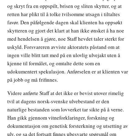
og skryt fra en oppspilt, brisen og sliten skytter, og at
retten har plikt til å tolke tvilsomme utsagn i tiltaltes
favør. Den påfølgende dagen skal klienten ha oppsøkt
skytteren og gjort det klart at han ikke ønsket å ha noe
med hendelsen å gjøre, noe Staff hevdet taler sterkt for
uskyld. Forsvareren avviste aktoratets påstand om at
ingen ville blitt tatt med på en ulovlig ulvejakt uten å
kjenne til formålet, og omtalte dette som en
udokumentert spekulasjon. Anførselen er at klienten var
på jobb og må frifinnes.
Videre anførte Staff at det ikke er bevist utover rimelig
tvil at dagens norsk-svenske ulvebestand er den
naturlige bestanden som lovverket tar sikte på å verne.
Han gikk gjennom vitneforklaringer, forskning og
dokumentasjon om genetisk forsterkning og utsetting av
ulv, og sa det fortsatt finnes ubesvarte spørsmål om